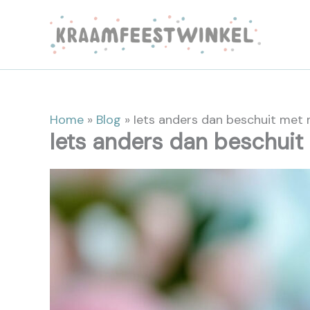
Ga
naar
de
inhoud
Home
»
Blog
»
Iets anders dan beschuit met 
Iets anders dan beschuit