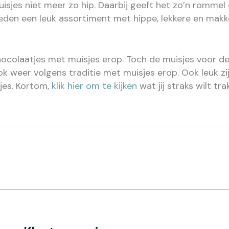
jes niet meer zo hip. Daarbij geeft het zo’n rommel e
ieden een leuk assortiment met hippe, lekkere en makk
ocolaatjes met muisjes erop. Toch de muisjes voor de t
k weer volgens traditie met muisjes erop. Ook leuk zi
jes. Kortom,
klik hier om te kijken
wat jij straks wilt tra