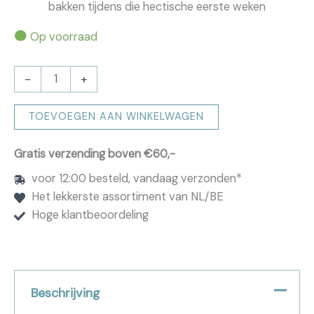
bakken tijdens die hectische eerste weken
Op voorraad
Chocolade
-
+
Cupcakes
Blauw
TOEVOEGEN AAN WINKELWAGEN
Jongen
aantal
Gratis verzending boven €60,-
voor 12:00 besteld, vandaag verzonden*
Het lekkerste assortiment van NL/BE
Hoge klantbeoordeling
Beschrijving