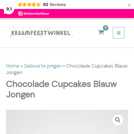
Blauw
×
92
Reviews
9,1
Jongen
aantal
Ga
naar
de
inhoud
Home
»
Geboorte jongen
»
Chocolade Cupcakes Blauw
Jongen
Chocolade Cupcakes Blauw
Jongen