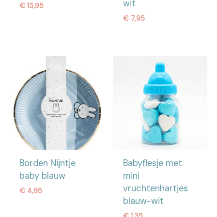
wit
€
13,95
€
7,95
Borden Nijntje
Babyflesje met
baby blauw
mini
vruchtenhartjes
€
4,95
blauw-wit
€
1,35