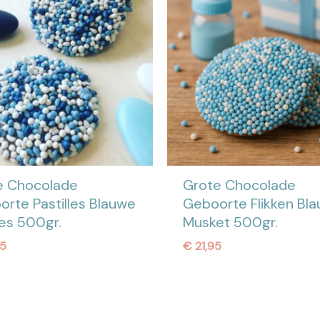
e Chocolade
Grote Chocolade
rte Pastilles Blauwe
Geboorte Flikken Bl
es 500gr.
Musket 500gr.
5
€
21,95