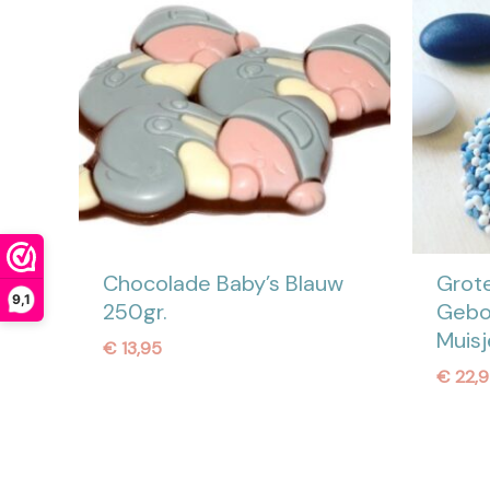
Chocolade Baby’s Blauw
Grot
9,1
250gr.
Geboo
Muisj
€
13,95
€
22,9