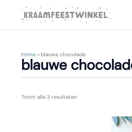
Ga
naar
de
inhoud
Home
»
blauwe chocolade
blauwe chocolad
Toont alle 3 resultaten