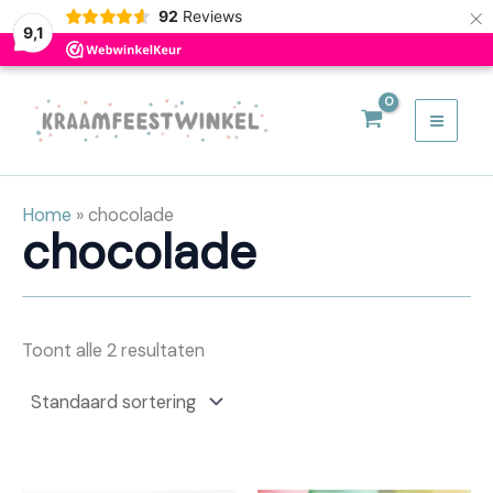
×
92
Reviews
9,1
Ga
naar
de
inhoud
Home
»
chocolade
chocolade
Toont alle 2 resultaten