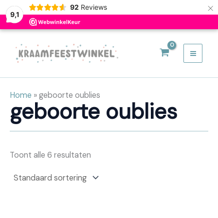
×
92
Reviews
9,1
Ga
naar
de
inhoud
Home
»
geboorte oublies
geboorte oublies
Toont alle 6 resultaten