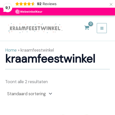
×
92
Reviews
9,1
Ga
naar
de
inhoud
Home
»
kraamfeestwinkel
kraamfeestwinkel
Toont alle 2 resultaten