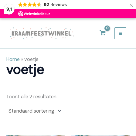
×
92
Reviews
9,1
Ga
naar
de
inhoud
Home
»
voetje
voetje
Toont alle 2 resultaten