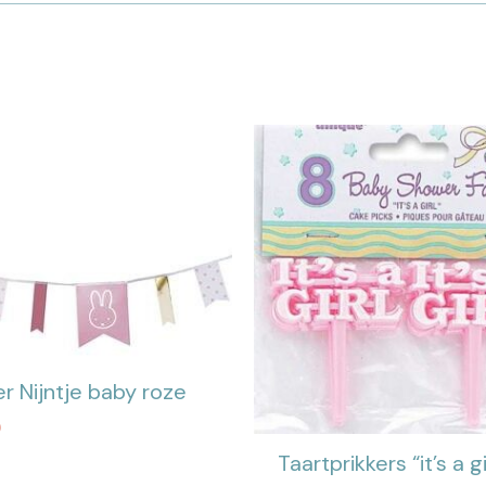
er Nijntje baby roze
0
Taartprikkers “it’s a gi