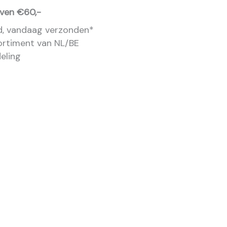
oven €60,-
ld, vandaag verzonden*
ortiment van NL/BE
eling