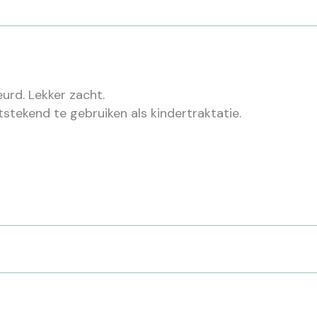
urd. Lekker zacht.
tstekend te gebruiken als kindertraktatie.
oma,kleurstof E131