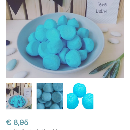
€
8,95