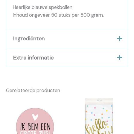
Heerlijke blauwe spekbollen
Inhoud ongeveer 50 stuks per 500 gram.
Ingrediënten
Suiker, glucose fructosestroop, water, gelatine,
Extra informatie
aroma’s, kleur: E133. Kan sporen van melk,
maïszetmeel en soja bevatten.
Gewicht
0,5000 kg
Gerelateerde producten
Verkocht per
1 kilo