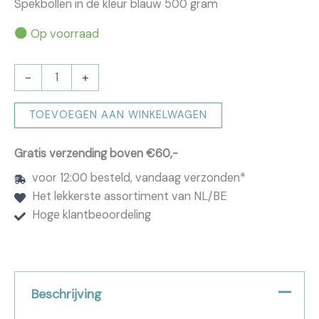
Spekbollen in de kleur blauw 500 gram
Op voorraad
Spekbollen
-
+
blauw
500
TOEVOEGEN AAN WINKELWAGEN
gram
aantal
Gratis verzending boven €60,-
voor 12:00 besteld, vandaag verzonden*
Het lekkerste assortiment van NL/BE
Hoge klantbeoordeling
Beschrijving