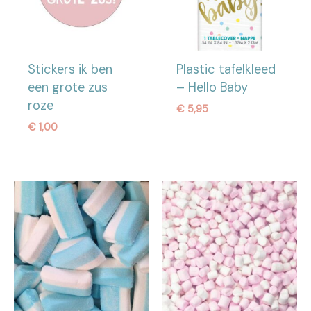
Stickers ik ben
Plastic tafelkleed
een grote zus
– Hello Baby
roze
€
5,95
€
1,00