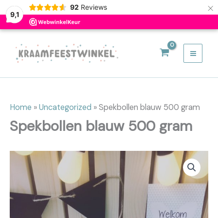
500
×
92
Reviews
9,1
gram
aantal
Ga
naar
de
inhoud
Home
»
Uncategorized
»
Spekbollen blauw 500 gram
Spekbollen blauw 500 gram