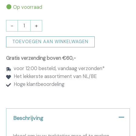
Op voorraad
Stickers
-
+
-
Hoera
TOEVOEGEN AAN WINKELWAGEN
een
baby
Gratis verzending boven €60,-
-
voor 12:00 besteld, vandaag verzonden*
Grijs
Het lekkerste assortiment van NL/BE
aantal
Hoge klantbeoordeling
Beschrijving