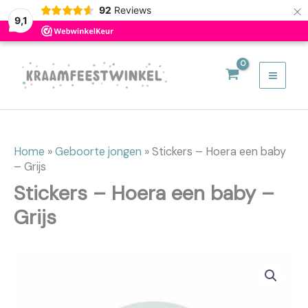
Hoera
×
92
Reviews
9,1
een
baby
Ga
-
naar
Grijs
de
aantal
inhoud
Home
»
Geboorte jongen
»
Stickers – Hoera een baby
– Grijs
Stickers – Hoera een baby –
Grijs