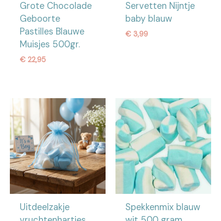
Grote Chocolade
Servetten Nijntje
Geboorte
baby blauw
Pastilles Blauwe
€
3,99
Muisjes 500gr.
€
22,95
Uitdeelzakje
Spekkenmix blauw
vruchtenhartjes
wit 500 gram