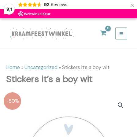
×
92
Reviews
9,1
Ga
naar
de
inhoud
Home
»
Uncategorized
»
Stickers it’s a boy wit
Stickers it’s a boy wit
-50%