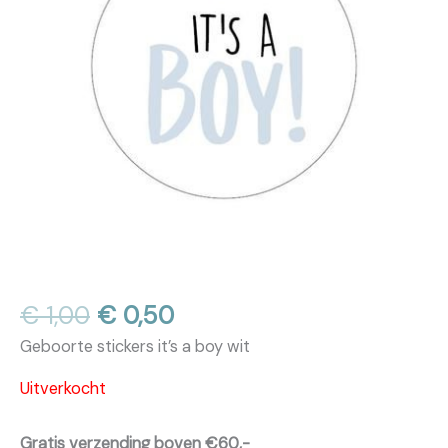
Oorspronkelijke
Huidige
€
1,00
€
0,50
prijs
prijs
Geboorte stickers it’s a boy wit
was:
is:
€ 1,00.
€ 0,50.
Uitverkocht
Gratis verzending boven €60,-