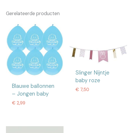
Gewicht
0,0000 kg
Gerelateerde producten
Verkocht per
10 stuks
Slinger Nijntje
baby roze
Blauwe ballonnen
€
7,50
– Jongen baby
€
2,99