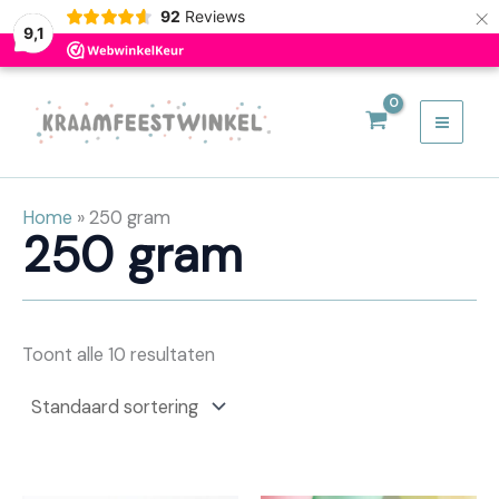
×
92
Reviews
9,1
Ga
naar
de
inhoud
Home
»
250 gram
250 gram
Toont alle 10 resultaten