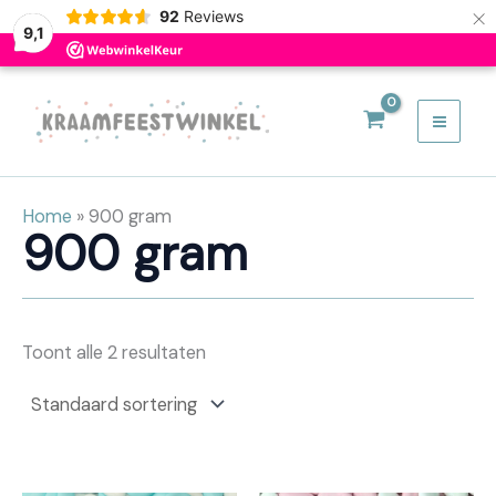
×
92
Reviews
9,1
Ga
naar
de
inhoud
Home
»
900 gram
900 gram
Toont alle 2 resultaten